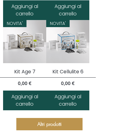
Aggiungi al
Aggiungi al
carrello
carrello
NOVITA'
NOVITA'
Kit Age 7
Kit Cellulite 6
Prezzo
Prezzo
0,00 €
0,00 €
Aggiungi al
Aggiungi al
carrello
carrello
Altri prodotti