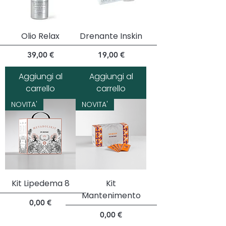
Olio Relax
Drenante Inskin
Prezzo
Prezzo
39,00 €
19,00 €
Aggiungi al
Aggiungi al
carrello
carrello
NOVITA'
NOVITA'
Kit Lipedema 8
Kit
Mantenimento
Prezzo
0,00 €
Prezzo
0,00 €