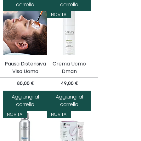
carrello
carrello
NOVITA'
Pausa Distensiva
Crema Uomo
Viso Uomo
Dman
Prezzo
Prezzo
80,00 €
49,00 €
Aggiungi al
Aggiungi al
carrello
carrello
NOVITA'
NOVITA'