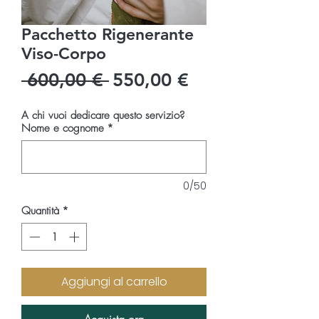
Pacchetto Rigenerante
Viso-Corpo
Prezzo
Prezzo
 600,00 € 
550,00 €
regolare
scontato
A chi vuoi dedicare questo servizio?
Nome e cognome
*
0/50
Quantità
*
Aggiungi al carrello
Acquista ora