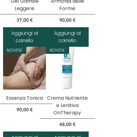
Gel Gambe
Armonia delle
Leggere
Forme
Prezzo
Prezzo
37,00 €
90,00 €
Aggiungi al
Aggiungi al
carrello
carrello
NOVITA'
NOVITA'
Essenza Tonica
Crema Nutriente
e Lenitiva
Prezzo
90,00 €
OnTherapy
Prezzo
48,00 €