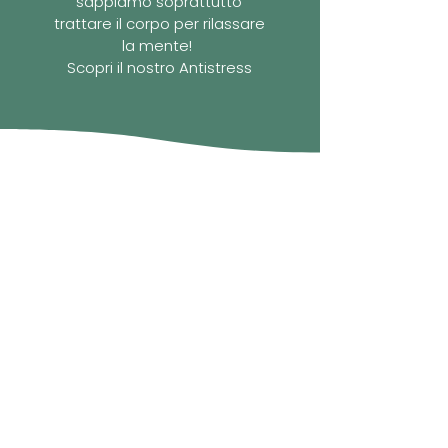
sappiamo soprattutto
trattare il corpo per rilassare
la mente!
Scopri il nostro Antistress