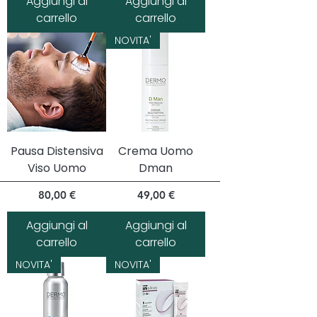
Aggiungi al
Aggiungi al
carrello
carrello
NOVITA'
Pausa Distensiva
Crema Uomo
Viso Uomo
Dman
Prezzo
Prezzo
80,00 €
49,00 €
Aggiungi al
Aggiungi al
carrello
carrello
NOVITA'
NOVITA'