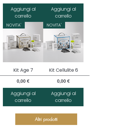
Aggiungi al
Aggiungi al
carrello
carrello
NOVITA'
NOVITA'
Kit Age 7
Kit Cellulite 6
Prezzo
Prezzo
0,00 €
0,00 €
Aggiungi al
Aggiungi al
carrello
carrello
Altri prodotti