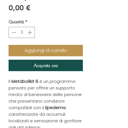
Prezzo
0,00 €
Quantità
*
Aggiungi al carrello
Acquista ora
Il
Metabolikit 8
è un programma
pensato per offrire un supporto
mirato al benessere delle persone
che presentano condizioni
compatibili con il
lipedema
,
caratterizzate da accumuli
localizzati e sensazione di gonfiore
agli arti inferiori.