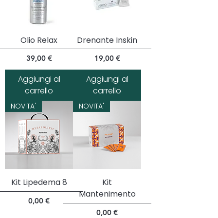
Olio Relax
Drenante Inskin
Prezzo
Prezzo
39,00 €
19,00 €
Aggiungi al
Aggiungi al
carrello
carrello
NOVITA'
NOVITA'
Kit Lipedema 8
Kit
Mantenimento
Prezzo
0,00 €
Prezzo
0,00 €