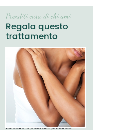
Prenditi cura di chi ami...
Regala questo
trattamento
Trattamento di nuova generazione
che potenzia le 3 barriere della pelle
del corpo rendendola più bella, sana,
compatta, nutrita e luminosa.
Fase 1 :
massaggio con gel oleoso
composto da Acido succinico-
mandelico-azelaico-glicolico per
esfoliare la pelle con profonda