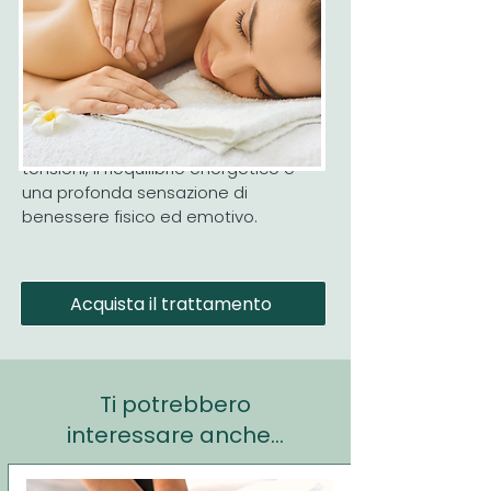
origine dall’antica tradizione
sciamanica hawaiana e si
caratterizza per movimenti ampi,
fluidi e armoniosi che ricordano il
ritmo delle onde del mare, con
l’obiettivo di favorire il rilascio delle
tensioni, il riequilibrio energetico e
una profonda sensazione di
benessere fisico ed emotivo.
Acquista il trattamento
Ti potrebbero
interessare anche...