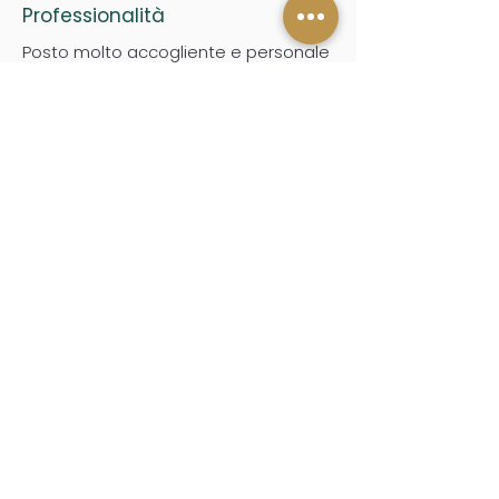
Professionalità
Posto molto accogliente e personale
professionale per una coccola
giornaliera. Complimenti !
Stephanie G.
29/06/22
Fissa subito la tua
consulenza gratuita!
Nome