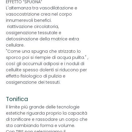
EFFETTO “SPUGNA”
L'alternanza tra vasodilatazione e
vasocostrizione crea nel corpo
innumerevoli benefici.
riattivazione circolatoria,
ossigenazione tessutale e
detossinazione della matrice extra
cellulare.
"Come una spugna che strizzato lo
sporco poi si riempie di acqua pulita." ,
così gli accumuli adiposi e i noduli di
cellulite spesso dolenti si riducono per
effetto fisiologico di pulizia e
ossigenazione dei tessuti.
Tonifica
Il limite più grande delle tecnologie
estetiche riguarda proprio la capacità
di tonificare e rassodare un corpo che
sta cambiando forma e volume.
Con TIRS non selezioniamo il