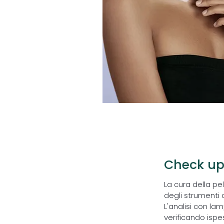
Check u
1
La cura della pe
degli strumenti 
L'analisi con la
verificando isp