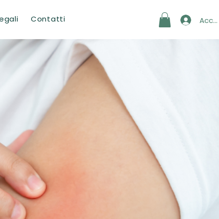
egali
Contatti
Acce