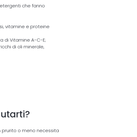
detergenti che fanno
si, vitamine e proteine
za di Vitamine A-C-E;
chi di oli minerale,
tarti?
on prurito o meno necessita