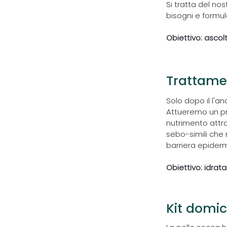
Si tratta del no
bisogni e formul
Obiettivo: ascol
Trattame
2
Solo dopo il l'an
Attueremo un pr
nutrimento attrav
sebo-simili che 
barriera epiderm
Obiettivo: idrat
Kit domic
3