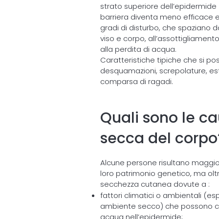
strato superiore dell’epidermide (
barriera diventa meno efficace e l
gradi di disturbo, che spaziano 
viso e corpo, all’assottigliamento
alla perdita di acqua.
Caratteristiche tipiche che si p
desquamazioni, screpolature, est
comparsa di ragadi.
Quali sono le ca
secca del corpo
Alcune persone risultano maggior
loro patrimonio genetico, ma olt
secchezza cutanea dovute a :
fattori climatici o ambientali (e
ambiente secco) che possono caus
acqua nell’epidermide;