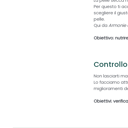
La pelle secca h
Per questo ti a
scegliere il gi
pelle.
Qui da
Armonie 
Obiettivo: nutrir
Controll
4
Non lasciarti ma
Lo facciamo attr
miglioramenti d
Obiettivi: verifi