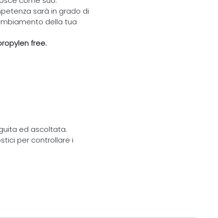
onosce come suo.
petenza sarà in grado di
cambiamento della tua
ropylen free.
eguita ed ascoltata.
tici per controllare i