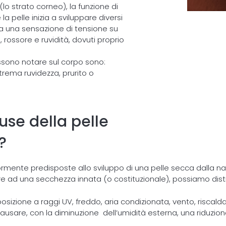
lo strato corneo), la funzione di
a pelle inizia a sviluppare diversi
da una sensazione di tensione su
, rossore e ruvidità, dovuti proprio
ossono notare sul corpo sono:
rema ruvidezza, prurito o
use della pelle
?
mente predisposte allo sviluppo di una pelle secca dalla nas
re ad una secchezza innata (o costituzionale), possiamo dist
sposizione a raggi UV, freddo, aria condizionata, vento, risca
are, con la diminuzione dell’umidità esterna, una riduzione