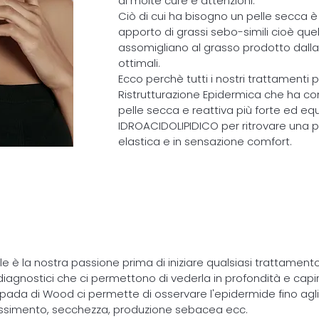
di molte cure e attenzioni.
Ciò di cui ha bisogno un pelle secca è 
apporto di grassi sebo-simili cioè que
assomigliano al grasso prodotto dalla 
ottimali.
Ecco perchè tutti i nostri trattamenti 
Ristrutturazione Epidermica che ha co
pelle secca e reattiva più forte ed equi
IDROACIDOLIPIDICO per ritrovare una pel
elastica e in sensazione comfort.
p
lle è la nostra passione prima di iniziare qualsiasi trattament
diagnostici che ci permettono di vederla in profondità e capire
mpada di Wood ci permette di osservare l'epidermide fino agli 
essimento, secchezza, produzione sebacea ecc.