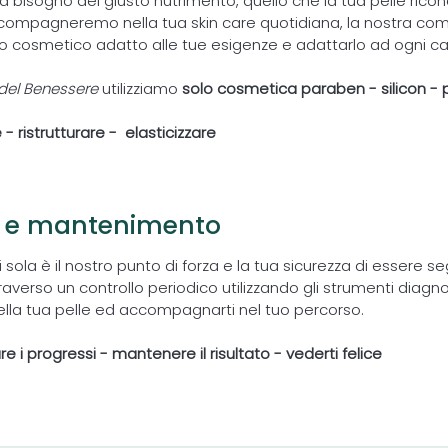
a bisogno del giusto nutrimento, quello che la tua pelle ric
ccompagneremo nella tua skin care quotidiana, la nostra com
usto cosmetico adatto alle tue esigenze e adattarlo ad ogni 
del Benessere
utilizziamo
solo cosmetica paraben - silicon - p
e - ristrutturare - elasticizzare
o e mantenimento
i sola è il nostro punto di forza e la tua sicurezza di essere s
averso un controllo periodico utilizzando gli strumenti diagnos
ella tua pelle ed accompagnarti nel tuo percorso.
care i progressi - mantenere il risultato - vederti felice