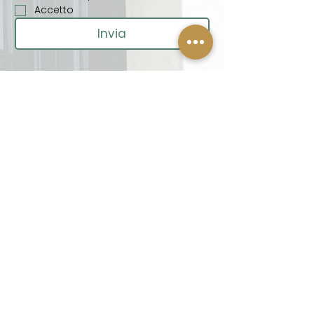
Accetto
Invia
FAQ - Domande frequenti
Che risultati posso aspettarmi da
un trattamento corpo?
I trattamenti corpo offrono benefici
visibili sia immediati sia nel tempo.
Già dalla prima seduta si può
percepire leggerezza, pelle più liscia e
un senso generale di benessere. Per
risultati duraturi e mirati – come
riduzione di cellulite, ritenzione idrica,
tonicità dei tessuti e rimodellamento
delle zone trattate – è consigliabile
seguire un percorso personalizzato di