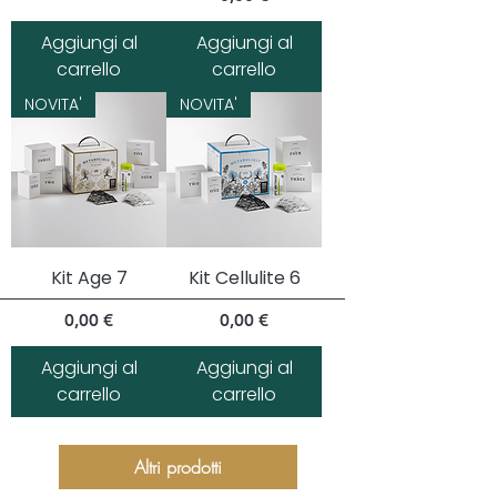
Aggiungi al
Aggiungi al
carrello
carrello
NOVITA'
NOVITA'
Kit Age 7
Kit Cellulite 6
Prezzo
Prezzo
0,00 €
0,00 €
Aggiungi al
Aggiungi al
carrello
carrello
Altri prodotti