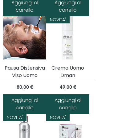
Aggiungi al
Aggiungi al
carrello
carrello
NOVITA'
Pausa Distensiva
Crema Uomo
Viso Uomo
Dman
Prezzo
Prezzo
80,00 €
49,00 €
Aggiungi al
Aggiungi al
carrello
carrello
NOVITA'
NOVITA'