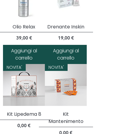
Olio Relax
Drenante Inskin
Prezzo
Prezzo
39,00 €
19,00 €
Aggiungi al
Aggiungi al
carrello
carrello
NOVITA'
NOVITA'
Kit Lipedema 8
Kit
Mantenimento
Prezzo
0,00 €
Prezzo
0,00 €