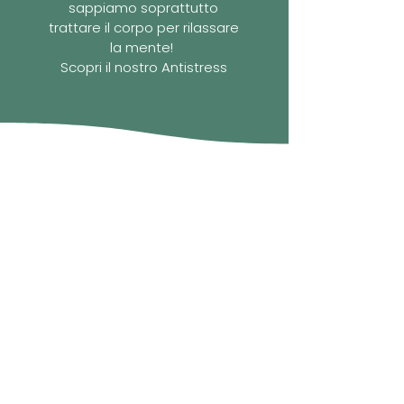
sappiamo soprattutto
trattare il corpo per rilassare
la mente!
Scopri il nostro Antistress