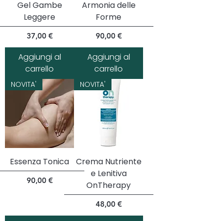
Gel Gambe
Armonia delle
Leggere
Forme
Prezzo
Prezzo
37,00 €
90,00 €
Aggiungi al
Aggiungi al
carrello
carrello
NOVITA'
NOVITA'
Essenza Tonica
Crema Nutriente
e Lenitiva
Prezzo
90,00 €
OnTherapy
Prezzo
48,00 €