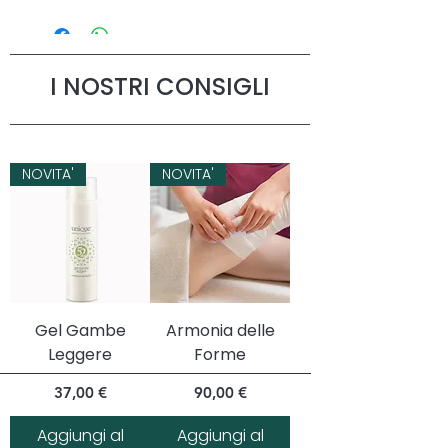
I NOSTRI CONSIGLI
NOVITA'
NOVITA'
Gel Gambe
Armonia delle
Leggere
Forme
Prezzo
Prezzo
37,00 €
90,00 €
Aggiungi al
Aggiungi al