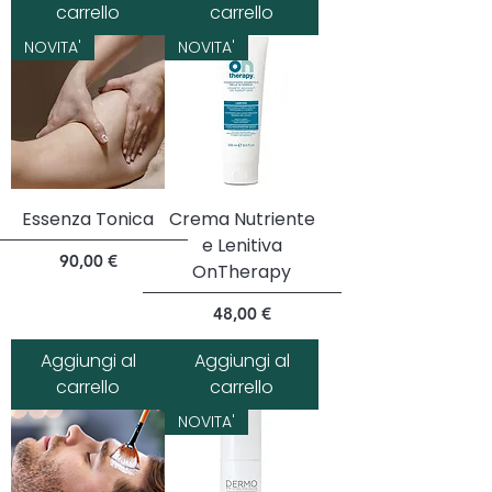
carrello
carrello
NOVITA'
NOVITA'
Essenza Tonica
Crema Nutriente
e Lenitiva
Prezzo
90,00 €
OnTherapy
Prezzo
48,00 €
Aggiungi al
Aggiungi al
carrello
carrello
NOVITA'