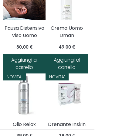
Pausa Distensiva
Crema Uomo
Viso Uomo
Dman
Prezzo
Prezzo
80,00 €
49,00 €
Aggiungi al
Aggiungi al
carrello
carrello
NOVITA'
NOVITA'
Olio Relax
Drenante Inskin
Prezzo
Prezzo
39,00 €
19,00 €