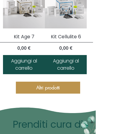
Kit Age 7
Kit Cellulite 6
Prezzo
Prezzo
0,00 €
0,00 €
Aggiungi al
Aggiungi al
carrello
carrello
Altri prodotti
Prenditi cura di