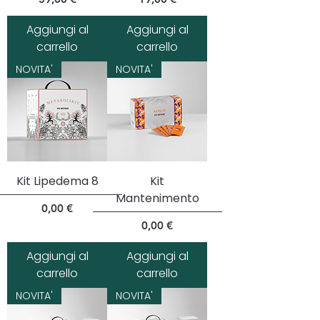
Aggiungi al
Aggiungi al
carrello
carrello
NOVITA'
NOVITA'
Kit Lipedema 8
Kit
Mantenimento
Prezzo
0,00 €
Prezzo
0,00 €
Aggiungi al
Aggiungi al
carrello
carrello
NOVITA'
NOVITA'