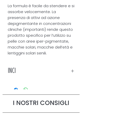
La formula è facile da stendere e si
assorbe velocemente. La
presenza di attivi ad azione
depigmentante in concentrazioni
cliniche (importanti) rende questo
prodotto specifico per l’utilizzo su
pelle con aree iper-pigmentate,
macchie solari, macchie dell’età e
lentiggini solari senili.
INCI
PRINCIPI ATTIVI RILEVANTI: Niacinamide,
alfa-arbutina, estratto di colza.
INCI: aqua, niacinamide, heptyl
I NOSTRI CONSIGLI
undecylenate, methylglucose
sesquistearate, propanediol,
polyglyceryl-3 methylglucose