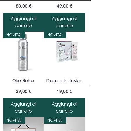
Prezzo
Prezzo
80,00 €
49,00 €
Aggiungi al
Aggiungi al
carrello
carrello
NOVITA'
NOVITA'
Olio Relax
Drenante Inskin
Prezzo
Prezzo
39,00 €
19,00 €
Aggiungi al
Aggiungi al
carrello
carrello
NOVITA'
NOVITA'