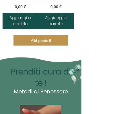
Prezzo
Prezzo
0,00 €
0,00 €
Aggiungi al
Aggiungi al
carrello
carrello
Altri prodotti
Prenditi cura di
te
!
Metodi di Benessere