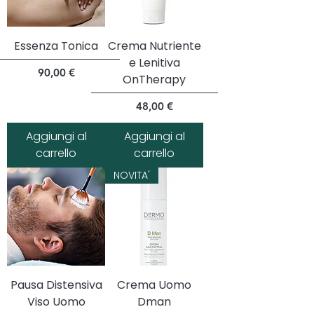
Essenza Tonica
Crema Nutriente
e Lenitiva
Prezzo
90,00 €
OnTherapy
Prezzo
48,00 €
Aggiungi al
Aggiungi al
carrello
carrello
NOVITA'
Pausa Distensiva
Crema Uomo
Viso Uomo
Dman