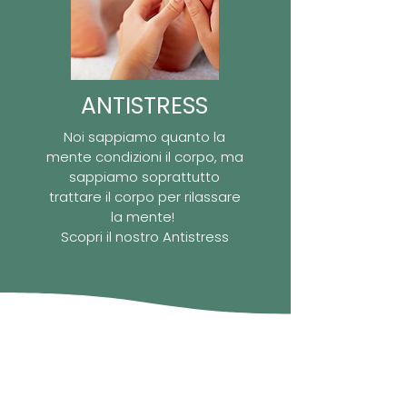
ANTISTRESS
Noi sappiamo quanto la
mente condizioni il corpo, ma
sappiamo soprattutto
trattare il corpo per rilassare
la mente!
Scopri il nostro Antistress